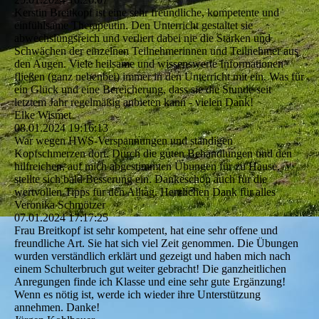
Kerstin Breitkopf ist eine sehr freundliche, kompetente und
einfühlsame Therapeutin. Den Unterricht gestaltet sie
abwechslungsreich und verliert dabei nie die Stärken und
Schwächen der einzelnen Teilnehmerinnen und Teilnehmer aus
den Augen. Viele heilsame und wissenswerte Informationen
fließen (ganz nebenbei) immer in den Unterricht mit ein. Was für
ein Glück und eine Bereicherung, dass sie die Stunde seit
letztem Jahr regelmäßig anbieten kann - vielen Dank!
Elke Wismet
08.01.2024
19:16:13
War wegen HWS-Verspannungen und ständigen
Kopfschmerzen dort. Durch die guten Behandlungen und den
hilfreichen, auf mich abgestimmten Übungen für zu Hause,
stellte sich bald Besserung ein. Dankeschön auch für die
wertvollen Tipps für den Alltag. Herzlichen Dank für alles
Veronika Schmötzer
07.01.2024
17:17:25
Frau Breitkopf ist sehr kompetent, hat eine sehr offene und
freundliche Art. Sie hat sich viel Zeit genommen. Die Übungen
wurden verständlich erklärt und gezeigt und haben mich nach
einem Schulterbruch gut weiter gebracht! Die ganzheitlichen
Anregungen finde ich Klasse und eine sehr gute Ergänzung!
Wenn es nötig ist, werde ich wieder ihre Unterstützung
annehmen. Danke!