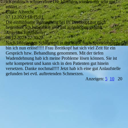
ich praktisch schmerzfrei. Die Übungen wurden mir sehr gut
erklärt.
Ulrike Albrecht
07.12.2023
18:15:01
Die einfühlsame Behandlung bei Fr. Breitkopf hat mich
begeistert. Ich habe mich sehr gut aufgehoben gefühlt.
Angelika Tafertshofer
06.12.2023
22:30:28
Nach jahrelangen Schmerzen in der Wade nach Sporteinheiten,
bin ich nun erlöst!!!!! Frau Breitkopf hat sich viel Zeit für ein
Gespräch bzw. Behandlung genommen. Mit der tiefen
Wadendehnung hab ich meine Probleme lösen können. Sie ist
sehr kompetent und kann sich in den Patienten gut hinein
versetzen. Danke nochmal!!!! Jetzt hab ich eine gut Anlaufstelle
gefunden bei evtl. auftretenden Schmerzen.
Anzeigen:
5
10
20