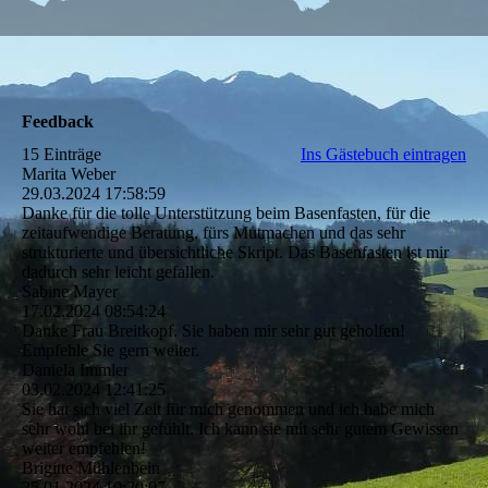
Feedback
15 Einträge
Ins Gästebuch eintragen
Marita Weber
29.03.2024
17:58:59
Danke für die tolle Unterstützung beim Basenfasten, für die
zeitaufwendige Beratung, fürs Mutmachen und das sehr
strukturierte und übersichtliche Skript. Das Basenfasten ist mir
dadurch sehr leicht gefallen.
Sabine Mayer
17.02.2024
08:54:24
Danke Frau Breitkopf. Sie haben mir sehr gut geholfen!
Empfehle Sie gern weiter.
Daniela Immler
03.02.2024
12:41:25
Sie hat sich viel Zeit für mich genommen und ich habe mich
sehr wohl bei ihr gefühlt. Ich kann sie mit sehr gutem Gewissen
weiter empfehlen!
Brigitte Mühlenbein
25.01.2024
10:20:07