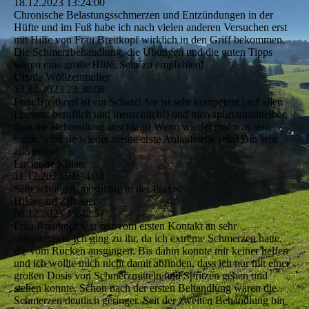
18.12.2023
13:24:00
Chronische Belastungsschmerzen und Entzündungen in der
Hüfte und im Fuß habe ich nach vielen anderen Versuchen erst
mit Hilfe von Frau Breitkopf wirklich in den Griff bekommen.
Die Schmerzbehandlung, die Übungen und die guten Tipps
waren eine große Hilfe. Sehr zu empfehlen!
Ursula Wöllzenmüller
13.12.2023
23:38:08
Frau Breitkopf ist ein Schatz! Sie ist sehr kompetent (auf allen
Ebenen: beruflich und menschlich!) und man spürt unmittelbar,
dass die Behandlung anschlägt! Wenn wieder mal was sein
sollte, wird sie wieder meine erste Anlaufstelle sein! Bin sehr
zufrieden!
Lucienne Kilian
11.12.2023
21:34:34
Sehr schöne Atmosphäre in der Praxis!
Hildegard Zilbauer
08.12.2023
15:42:57
Frau Breitkopf war mir vom ersten Kontakt an sehr
sympathisch. Ich ging zu ihr, da ich extreme Schmerzen hatte,
die vom Rücken ausgingen. Bis dahin konnte mir keiner helfen
und ich wollte mich nicht damit abfinden, dass ich nur mit einer
großen Dosis von Schmerzmitteln und Spritzen gehen und
stehen konnte. Schon nach der ersten Behandlung waren die
Schmerzen deutlich geringer. Seit der zweiten Behandlung bin