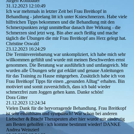
Jürgen Kohlbauer
31.12.2023
12:10:49
Ich war mehrmals in letzter Zeit bei Frau Breitkopf in
Behandlung - jahrelang litt ich unter Knieschmerzen. Habe viele
hilfreichen Tipps bekommen und die Behandlung mit den
Schmerzpunkten zeigt unmittelbar danach ihre Wirkung - die
Schmerzen sind jetzt weg. Bin aber auch fleißig und mache
täglich die Übungen die mir Frau Breitkopf ans Herz gelegt hat.
Christine Oswald
23.12.2023
16:24:29
Die Terminvereinbarung war unkompliziert, ich habe mich sehr
willkommen gefühlt und wurde mit meinen Beschwerden ernst
genommen. Die Beratung war ausführlich und umfangreich. Mir
wurden alle Übungen sehr gut erklärt und genaue Anleitungen
für das Training zu Hause mitgegeben. Zusätzlich habe ich von
Frau Breitkopf Tipps für einen „gesunden Alltag“ erhalten. Bin
motiviert und somit zuversichtlich, dass ich bald wieder
schmerzfrei zum Joggen gehen kann. Danke schön!
Dora Gitter
21.12.2023
12:24:34
Vielen Dank für die hervorragende Behandlung. Frau Breitkopf
ist sehr einfühlsam und sympatisch! War schon bei anderen
Liebscher & Bracht Therapeuten aber hier wurde mir eindeutig
am Besten geholfen - ich komme bestimmt wieder! DANKE
Andrea Weinzierl